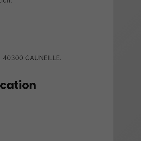
tion.
T, 40300 CAUNEILLE.
ication