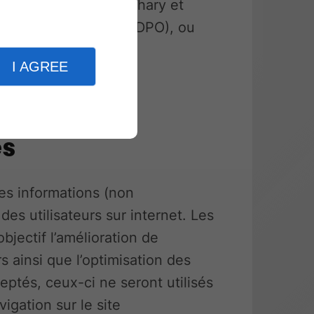
acter Transports dachary et
ection des données (DPO), ou
I AGREE
e cookies
.
es
les informations (non
des utilisateurs sur internet. Les
jectif l’amélioration de
s ainsi que l’optimisation des
eptés, ceux-ci ne seront utilisés
igation sur le site