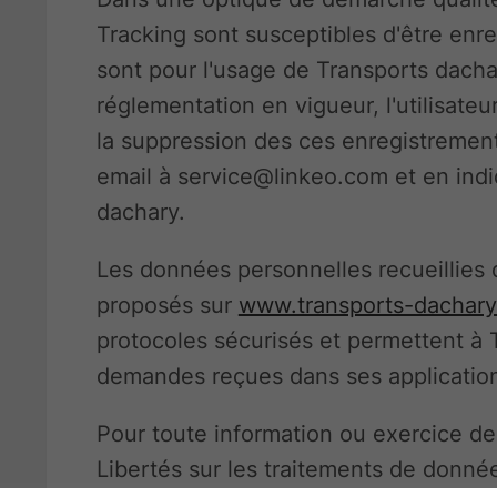
Tracking sont susceptibles d'être enr
sont pour l'usage de Transports dach
réglementation en vigueur, l'utilisat
la suppression des ces enregistrement
email à service@linkeo.com et en indi
dachary.
Les données personnelles recueillies 
proposés sur
www.transports-dachar
protocoles sécurisés et permettent à 
demandes reçues dans ses application
Pour toute information ou exercice de 
Libertés sur les traitements de donné