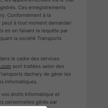
egistrés. Ces enregistrements
ary. Conformément à la
eur peut à tout moment demander
s en en faisant la requête par
quant la société Transports
dans le cadre des services
y.com
sont traitées selon des
Transports dachary de gérer les
s informatiques.
vos droits Informatique et
es personnelles gérés par