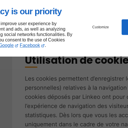
Transports dachary, vous pouvez cont
cy is our priority
éventuellement son délégué à la prot
vous tourner vers la
CNIL
.
 improve user experience by
Customize
nt and ads, as well as analyzing
Ajuster mes préférences en matière d
ng social networks functionalities. By
you consent to the use of Cookies
Google
Facebook
.
Utilisation de cooki
Les cookies permettent d’enregistrer 
personnelles) relatives à la navigation 
cookies déposés par Linkeo ont pour ob
l’expérience de navigation des visiteur
statistiques. Dès lors que vous les acc
uniquement dans le cadre de votre nav